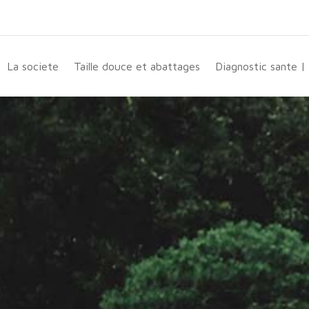
La societe
Taille douce et abattages
Diagnostic sante |